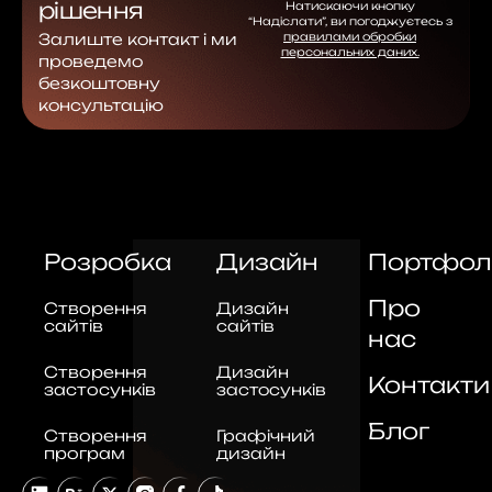
рішення
Натискаючи кнопку
“Надіслати”, ви погоджуєтесь з
Залиште контакт і ми
правилами обробки
персональних даних.
проведемо
безкоштовну
консультацію
Розробка
Дизайн
Портфол
Про
Створення
Дизайн
сайтів
сайтів
нас
Створення
Дизайн
Контакти
застосунків
застосунків
Блог
Створення
Графічний
програм
дизайн