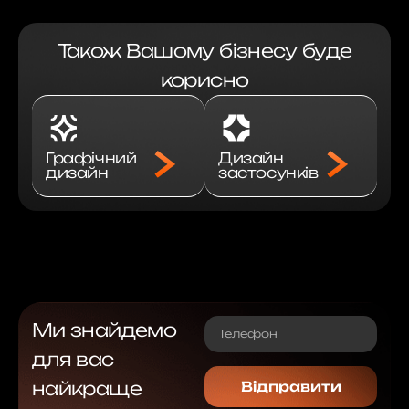
Також Вашому бізнесу буде
корисно
Графічний
Дизайн
дизайн
застосунків
Ми знайдемо
для вас
найкраще
Відправити